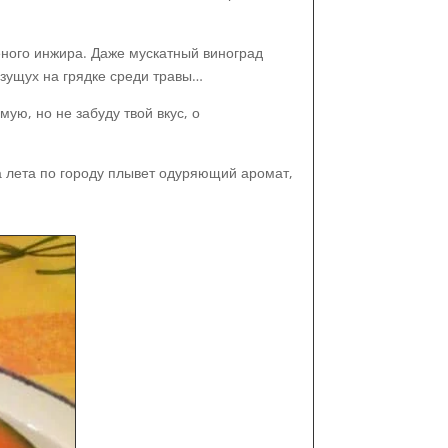
еного инжира. Даже мускатный виноград
лзущух на грядке среди травы…
ую, но не забуду твой вкус, о
а лета по городу плывет одуряющий аромат,