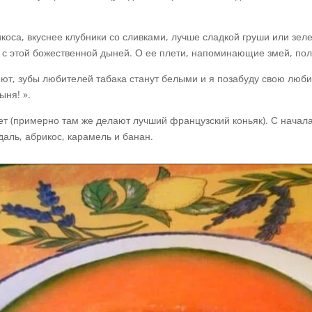
оса, вкуснее клубники со сливками, лучше сладкой груши или зел
 с этой божественной дыней. О ее плети, напоминающие змей, по
т, зубы любителей табака станут белыми и я позабуду свою любим
ыня! ».
ет (примерно там же делают лучший французский коньяк). С начал
аль, абрикос, карамель и банан.