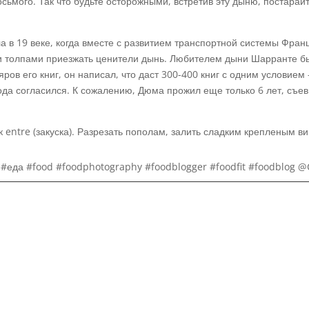
осьмого. Так что будьте осторожными, встретив эту дыню, постарай
 в 19 веке, когда вместе с развитием транспортной системы Фра
али толпами приезжать ценители дынь. Любителем дыни Шарранте б
ров его книг, он написал, что даст 300-400 книг с одним условие
а согласился. К сожалению, Дюма прожил еще только 6 лет, съев т
к entre (закуска). Разрезать пополам, залить сладким крепленым 
еда #food #foodphotography #foodblogger #foodfit #foodblog @