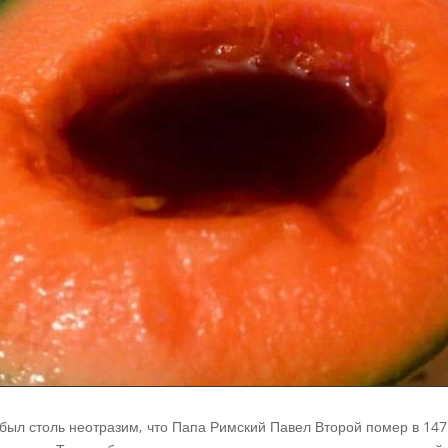
 был столь неотразим, что Папа Римский Павел Второй помер в 147