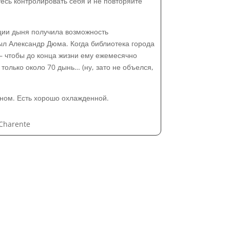
тесь контролировать себя и не повторяйте
нции дыня получила возможность
ыл Александр Дюма. Когда библиотека города
м – чтобы до конца жизни ему ежемесячно
олько около 70 дынь… (ну, зато не объелся,
вином. Есть хорошо охлажденной.
Charente