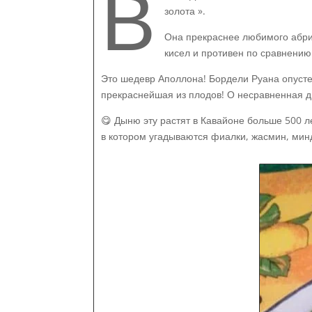
В
золота ».
Она прекраснее любимого абрик
кисел и противен по сравнению
Это шедевр Аполлона! Бордели Руана опустею
прекраснейшая из плодов! О несравненная д
😋 Дыню эту растят в Кавайоне больше 500 л
в котором угадываются фиалки, жасмин, минд