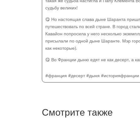
такая же судьба настигла и Папу Клемента В
судьбу великих!
😋 Но настоящая слава дыне Шаранта пришла
путешествовать по всей стране. В город ст
Кавайон попросила у него несколько экземпля
присылали по одной дыне Шаранте. Мэр город
как некоторые).
😋 Во Франции дыню едят не как десерт, а ка
#франция #десерт #дыня #историяфранции #
Смотрите также