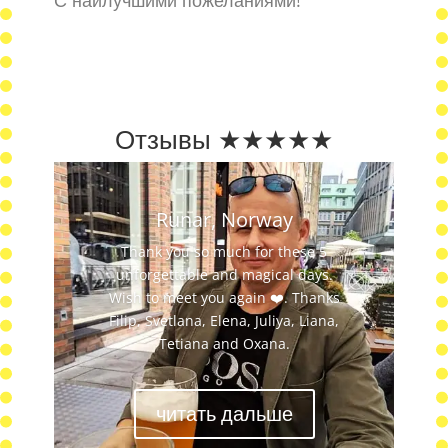
С наилучшими пожеланиями!
Отзывы ★★★★★
Runar, Norway
Thank you so much for these 5
unforgettable and magical days.
Wish to meet you again ❤️. Thanks
Filip, Svetlana, Elena, Juliya, Liana,
Tetiana and Oxana.
читать дальше